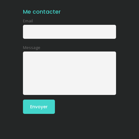
Me contacter
Email
Message