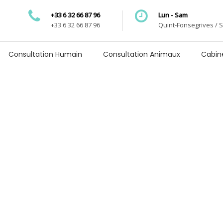
+33 6 32 66 87 96
Lun - Sam
+33 6 32 66 87 96
Quint-Fonsegrives / 
Consultation Humain
Consultation Animaux
Cabin
nsultation Enf