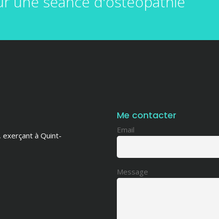
r une séance d'ostéopathie
Me contacter
Email
, exerçant à Quint-
Message