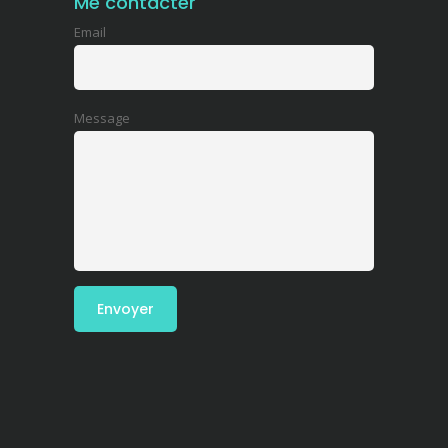
Me contacter
Email
Message